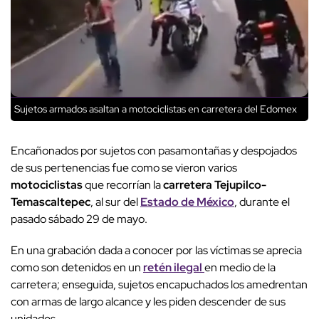
Sujetos armados asaltan a motociclistas en carretera del Edomex
Encañonados por sujetos con pasamontañas y despojados
de sus pertenencias fue como se vieron varios
motociclistas
que recorrían la
carretera Tejupilco-
Temascaltepec
, al sur del
Estado de México
, durante el
pasado sábado 29 de mayo.
En una grabación dada a conocer por las víctimas se aprecia
como son detenidos en un
retén ilegal
en medio de la
carretera; enseguida, sujetos encapuchados los amedrentan
con armas de largo alcance y les piden descender de sus
unidades.