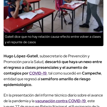
Gatell dice que no hay relación causa-efecto entre volver a clases
y el repunte de casos
Hugo López-Gatell
, subsecretario de Prevención y
Promoción para la Salud,
descartó que haya un nexo entre
el regreso a clases presenciales y el aumento de
contagios por
COVID-19
, tal como sucedió en
Campeche
,
entidad que regresó al
semáforo amarillo de riesgo
epidemiológico.
En la presentación del informe técnico diario sobre el avance
de la pandemia y la
vacunación contra COVID-19
, este
jueves 27 de mayo en Palacio Nacional, el funcionario de la