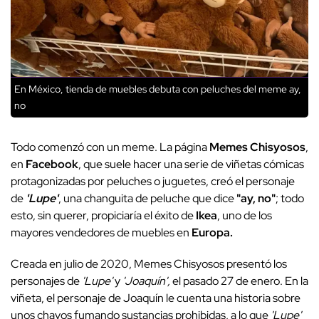
En México, tienda de muebles debuta con peluches del meme ay,
no
Todo comenzó con un meme. La página
Memes Chisyosos
,
en
Facebook
, que suele hacer una serie de viñetas cómicas
protagonizadas por peluches o juguetes, creó el personaje
de
'Lupe'
, una changuita de peluche que dice
"ay, no"
; todo
esto, sin querer, propiciaría el éxito de
Ikea
, uno de los
mayores vendedores de muebles en
Europa.
Creada en julio de 2020, Memes Chisyosos presentó los
personajes de
'Lupe'
y
'Joaquín',
el pasado 27 de enero. En la
viñeta, el personaje de Joaquín le cuenta una historia sobre
unos chavos fumando sustancias prohibidas, a lo que
'Lupe'