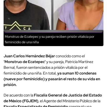
Monstruo de Ecatepec y su pareja reciben prisión vitalicia por
feminicidio de una niña
Juan Carlos Hernández Béjar
conocido como el
'Monstruo de Ecatepec'
y su pareja, Patricia Martínez
Bernal, fueron sentenciados a prisión vitalicia por el
feminicidio de una niña. En total,
ya suman 10 condenas
(nueve por feminicidio) y pasarán el resto de su vida en
prisión.
De acuerdo con la
Fiscalía General de Justicia del Estado
de México (FGJEM)
, el Agente del Ministerio Público de la
Fiscalía Especializada de Feminicidio
consiguió una