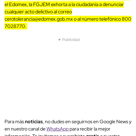
el Edomex, la FGJEM exhorta a la ciudadanía a denunciar
cualquier acto delictivo al correo
cerotolerancia@edomex.gob.mx
o al número telefónico 800
7028770.
▼ Publicidad
Para más
noticias
, no dudes en seguirnos en Google News y
en nuestro canal de
WhatsApp
para recibir la mejor