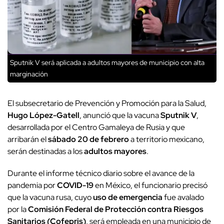
Sputnik V será aplicada a adultos mayores de municipio con alta
marginación
El subsecretario de Prevención y Promoción para la Salud,
Hugo López-Gatell
, anunció que la vacuna
Sputnik V
,
desarrollada por el Centro Gamaleya de Rusia y que
arribarán el
sábado 20 de febrero
a territorio mexicano,
serán destinadas a los
adultos mayores
.
Durante el informe técnico diario sobre el avance de la
pandemia por
COVID-19
en México, el funcionario precisó
que la vacuna rusa, cuyo
uso de emergencia
fue avalado
por la
Comisión Federal de Protección contra Riesgos
Sanitarios (Cofepris)
, será empleada en una municipio de