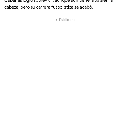
Cabañas logró sobrevivir, aunque aún tiene la bala en la
cabeza, pero su carrera futbolística se acabó.
▼ Publicidad