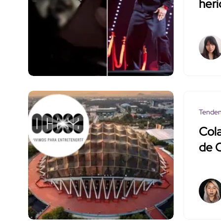
heri
Tenden
Cola
de 