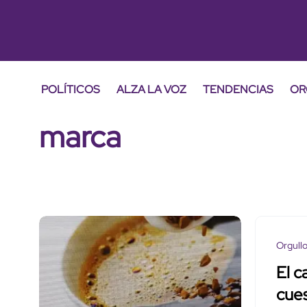
POLÍTICOS
ALZA LA VOZ
TENDENCIAS
OR
marca
Orgull
El c
cue