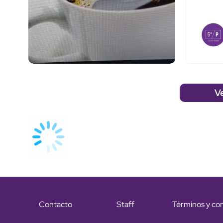
V
Contacto
Staff
Términos y co