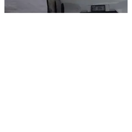
Tendencias
Hoy No Circula 16 de Mayo: ¿Qué
autos descansan este jueves en
CDMX y Edomex?
Redacción
May. 16, 2024