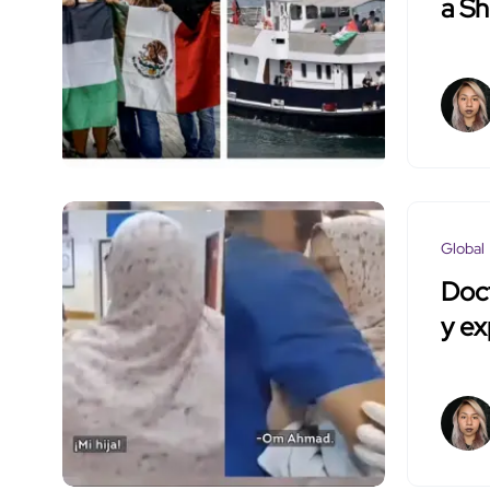
a S
Global
Doct
y e