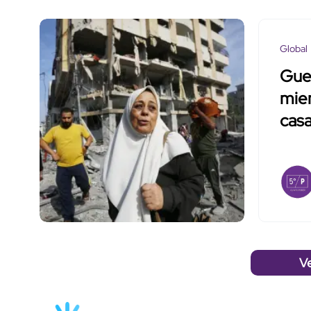
Global
Guer
mie
casa
V