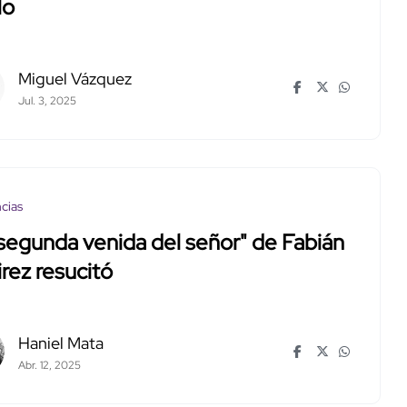
lo
Miguel Vázquez
Jul. 3, 2025
cias
segunda venida del señor" de Fabián
rez resucitó
Haniel Mata
Abr. 12, 2025