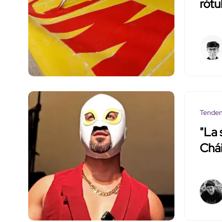
rótu
Tenden
"La 
Chái