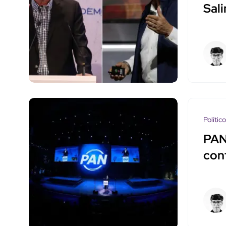
Sal
Polític
PAN
con