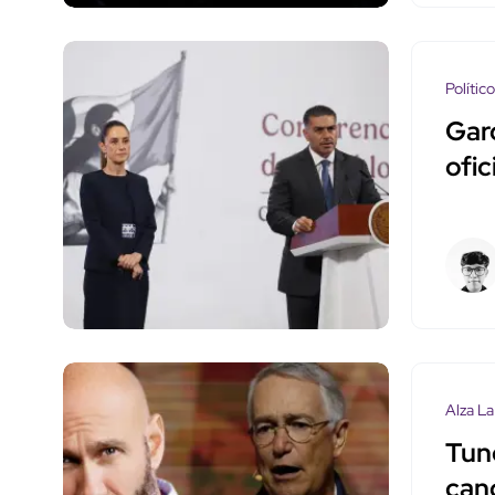
Polític
Garc
ofi
Alza La
Tun
can