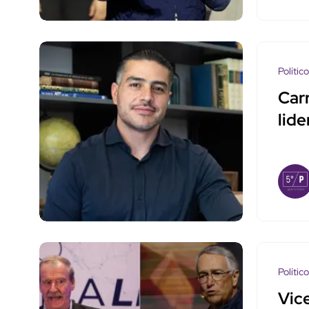
Polític
Car
lid
Polític
Vic