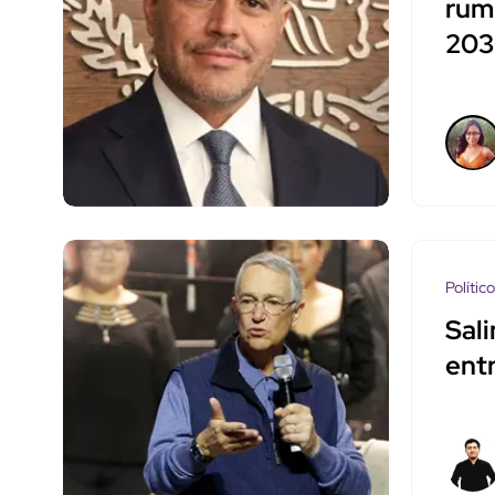
rumb
203
Polític
Sali
ent