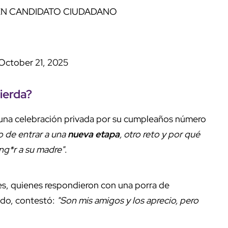
UEN CANDIDATO CIUDADANO
October 21, 2025
uierda?
e una celebración privada por su cumpleaños número
 de entrar a una
nueva etapa
, otro reto y por qué
ing*r a su madre"
.
es, quienes respondieron con una porra de
ndo, contestó:
"Son mis amigos y los aprecio, pero