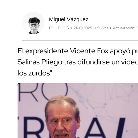
Miguel Vázquez
POLÍTICOS
21/10/2025 · 09:16 hs
Actualización: 
El expresidente Vicente Fox apoyó p
Salinas Pliego tras difundirse un vi
los zurdos"