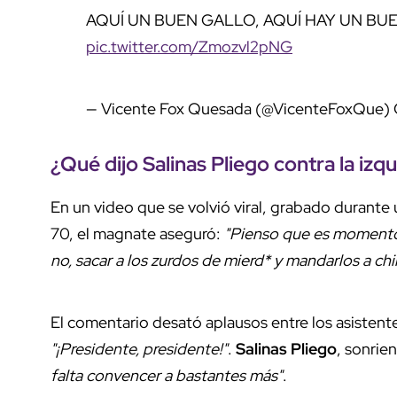
AQUÍ UN BUEN GALLO, AQUÍ HAY UN B
pic.twitter.com/Zmozvl2pNG
— Vicente Fox Quesada (@VicenteFoxQue)
¿Qué dijo Salinas Pliego contra la izq
En un video que se volvió viral, grabado durant
70, el magnate aseguró:
"Pienso que es momento
no, sacar a los zurdos de mierd* y mandarlos a ch
El comentario desató aplausos entre los asistent
"¡Presidente, presidente!"
.
Salinas Pliego
, sonrie
falta convencer a bastantes más"
.