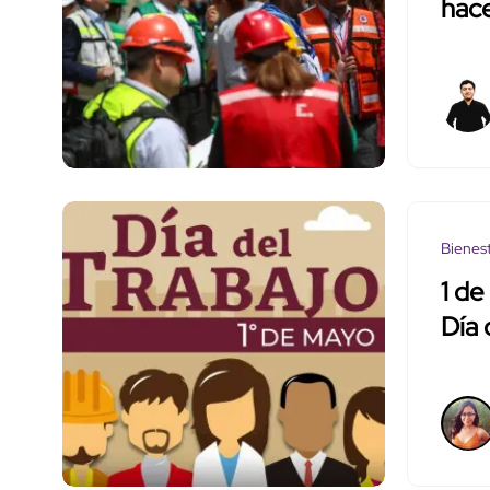
hac
Bienes
1 d
Día 