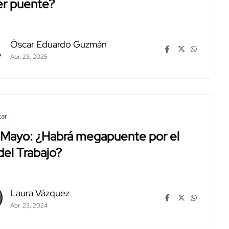
er puente?
Óscar Eduardo Guzmán
Abr. 23, 2025
tar
e Mayo: ¿Habrá megapuente por el
del Trabajo?
Laura Vázquez
Abr. 23, 2024