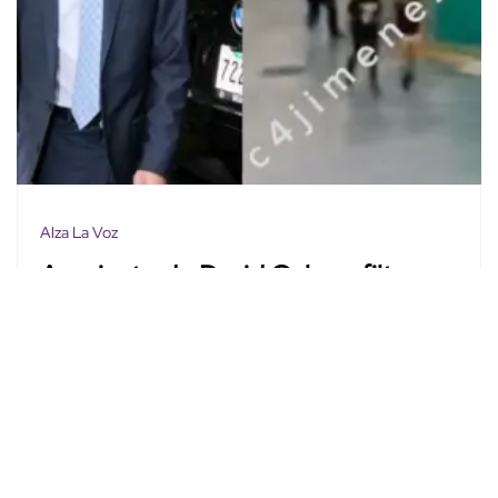
Alza La Voz
Asesinato de David Cohen: filtran
momento exacto del ataque
Laura Vázquez
Oct. 14, 2025