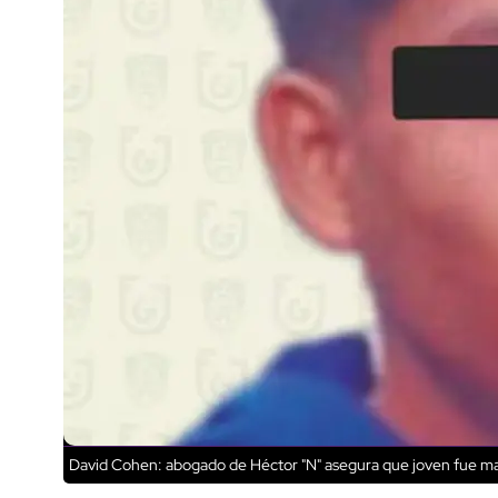
David Cohen: abogado de Héctor "N" asegura que joven fue m