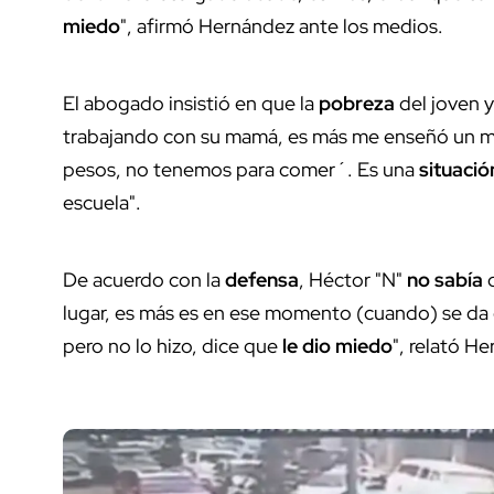
miedo
", afirmó Hernández ante los medios.
El abogado insistió en que la
pobreza
del joven y
trabajando con su mamá, es más me enseñó un 
pesos, no tenemos para comer´. Es una
situaci
escuela".
De acuerdo con la
defensa
, Héctor "N"
no sabía
q
lugar, es más es en ese momento (cuando) se da c
pero no lo hizo, dice que
le dio miedo
", relató H