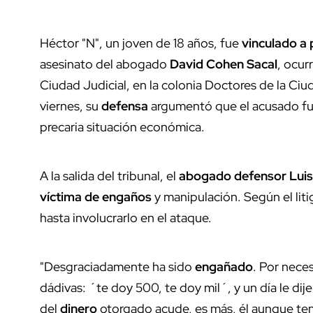
Héctor "N", un joven de 18 años, fue
vinculado a
asesinato del abogado
David Cohen Sacal
, ocur
Ciudad Judicial, en la colonia Doctores de la Ci
viernes, su
defensa
argumentó que el acusado fue
precaria situación económica.
A la salida del tribunal, el
abogado defensor Luis
víctima de engaños
y manipulación. Según el liti
hasta involucrarlo en el ataque.
"Desgraciadamente ha sido
engañado
. Por nece
dádivas: ´te doy 500, te doy mil´, y un día le 
del
dinero
otorgado acude, es más, él aunque ten