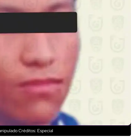
anipulado
Créditos: Especial