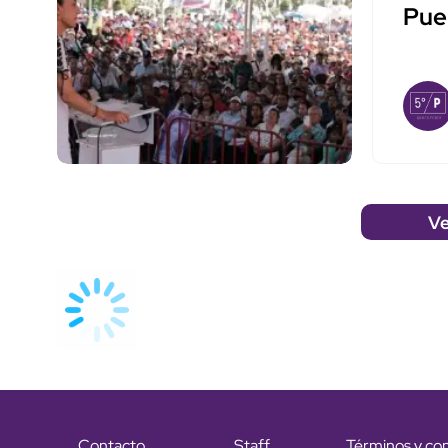
Pue
Ve
Contacto
Staff
Términos y co