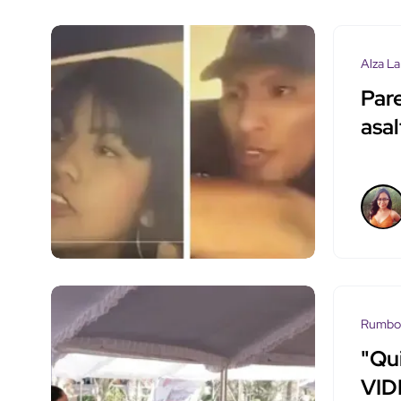
Alza La
Pare
asal
Rumbo
"Qui
VID