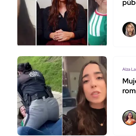
púb
Alza La
Muj
romp