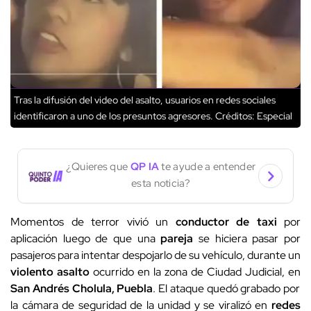
Tras la difusión del video del asalto, usuarios en redes sociales
identificaron a uno de los presuntos agresores.
Créditos: Especial
¿Quieres que
QP IA
te ayude a entender
esta noticia?
Momentos de terror vivió un
conductor de taxi
por
aplicación luego de que una
pareja
se hiciera pasar por
pasajeros para intentar despojarlo de su vehículo, durante un
violento asalto
ocurrido en la zona de Ciudad Judicial, en
San Andrés Cholula, Puebla
. El ataque quedó grabado por
la cámara de seguridad de la unidad y se viralizó en
redes