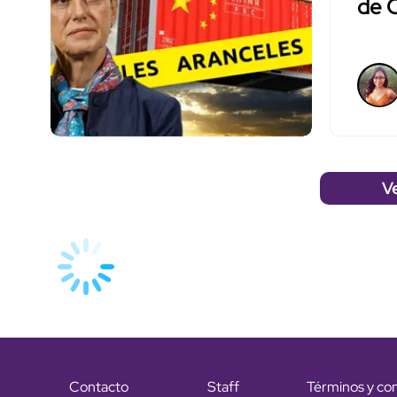
de C
V
Contacto
Staff
Términos y co