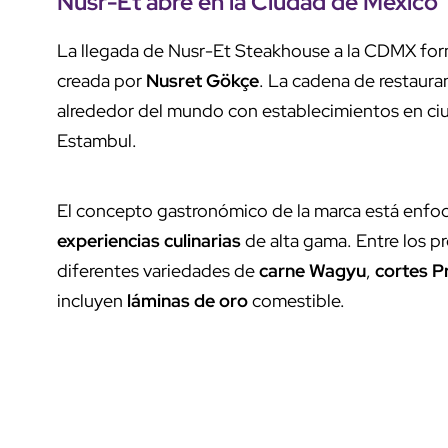
Nusr-Et abre
en la
Ciudad de México
La llegada de Nusr-Et Steakhouse a la CDMX for
creada por
Nusret Gökçe
. La cadena de restaura
alrededor del mundo con establecimientos en ci
Estambul.
El concepto gastronómico de la marca está enfo
experiencias culinarias
de alta gama. Entre los 
diferentes variedades de
carne Wagyu
,
cortes P
incluyen
láminas de oro
comestible.