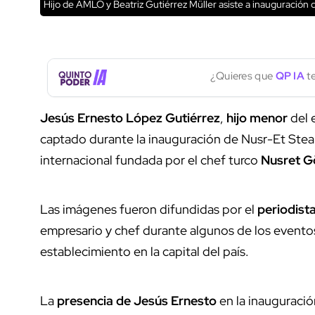
Hijo de AMLO y Beatriz Gutiérrez Müller asiste a inauguració
¿Quieres que
QP IA
te
Jesús Ernesto López Gutiérrez
,
hijo menor
del 
captado durante la inauguración de Nusr-Et Stea
internacional fundada por el chef turco
Nusret G
Las imágenes fueron difundidas por el
periodist
empresario y chef durante algunos de los evento
establecimiento en la capital del país.
La
presencia de Jesús Ernesto
en la inauguració