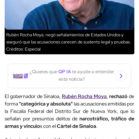
Rubén Rocha Moya, negó señalamientos de Estados Unidos y
aseguró que las acusaciones carecen de sustento legal y pruebas.
Créditos: Especial
¿Quieres que
QP IA
te ayude a entender
esta noticia?
El gobernador de Sinaloa,
Rubén Rocha Moya
,
rechazó
de
forma
"categórica y absoluta"
las acusaciones emitidas por
la Fiscalía Federal del Distrito Sur de Nueva York, que lo
señalan por presuntos delitos de
narcotráfico, tráfico de
armas y vínculo
s con el
Cártel de Sinaloa
.