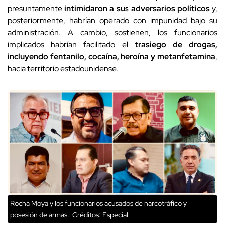
presuntamente
intimidaron a sus adversarios políticos
y,
posteriormente, habrían operado con impunidad bajo su
administración. A cambio, sostienen, los funcionarios
implicados habrían facilitado el
trasiego de drogas,
incluyendo fentanilo, cocaína, heroína y metanfetamina
,
hacia territorio estadounidense.
Rocha Moya y los funcionarios acusados de narcotráfico y
posesión de armas.
Créditos: Especial