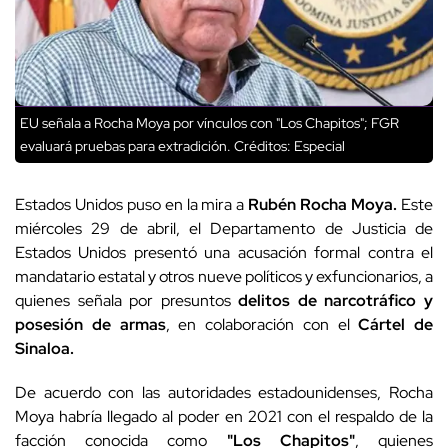
EU señala a Rocha Moya por vínculos con "Los Chapitos"; FGR
evaluará pruebas para extradición.
Créditos: Especial
Estados Unidos puso en la mira a
Rubén Rocha Moya.
Este
miércoles 29 de abril, el Departamento de Justicia de
Estados Unidos presentó una acusación formal contra el
mandatario estatal y otros nueve políticos y exfuncionarios, a
quienes señala por presuntos
delitos de narcotráfico y
posesión de armas
, en colaboración con el
Cártel de
Sinaloa.
De acuerdo con las autoridades estadounidenses, Rocha
Moya habría llegado al poder en 2021 con el respaldo de la
facción conocida como
"Los Chapitos"
, quienes