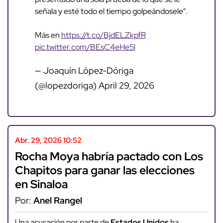
señala y esté todo el tiempo golpeándosele".
Más en
https://t.co/BjdELZkpfR
pic.twitter.com/BEsC4eHe5l
— Joaquín López-Dóriga
(@lopezdoriga)
April 29, 2026
Abr. 29, 2026 10:52
Rocha Moya habría pactado con Los
Chapitos para ganar las elecciones
en Sinaloa
Por:
Anel Rangel
Una acusación por parte de
Estados Unidos
ha