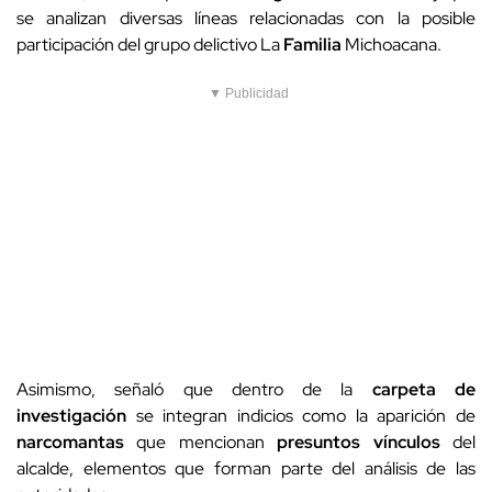
Asimismo, señaló que dentro de la
carpeta de
investigación
se integran indicios como la aparición de
narcomantas
que mencionan
presuntos vínculos
del
alcalde, elementos que forman parte del análisis de las
autoridades.
La
Fiscalía General del Estado
de Guerrero había emitido
previamente fichas de
búsqueda
tras la
privación de la
libertad
del padre del alcalde, lo que derivó en un
operativo
regional que posteriormente permitió la localización de
ambos. Las autoridades mantienen abiertas las
investigaciones
para esclarecer los hechos y dar con los