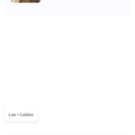
Las + Leídas
La llamada que el hijo del "R1" le hizo a
Valeria en vivo
Ago. 3, 2026
Video de Valeria revela por qué
habría terminado con su ex