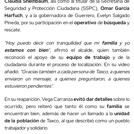
Claudia Sheinbaum
, así como al titular de la Secretaría de
Seguridad y Protección Ciudadana (SSPC),
Omar García
Harfuch
, y a la gobernadora de Guerrero, Evelyn Salgado
Pineda, por su participación en el
operativo
de
búsqueda
y
rescate.
"Hoy puedo decir con tranquilidad que mi
familia
y yo
estamos con bien
"
, afirmó el alcalde, quien también
reconoció el apoyo de su
equipo de trabajo
y de la
ciudadanía durante el proceso de localización. En su video
añadió:
"Gracias también a cada persona de Taxco, a quienes
enviaron un mensaje, a quienes preguntaron, a quienes
estuvieron pendientes".
En su reaparición, Vega Carranza
evitó dar detalles
sobre lo
ocurrido, pero reiteró que tanto él como su
familia
se
encuentran bien, además de hacer un llamado a la
unidad
de la población
de Taxco, al que describió como un pueblo
trabajador y solidario.