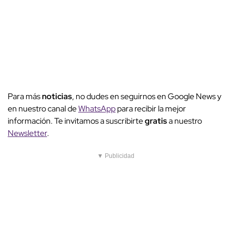
Para más
noticias
, no dudes en seguirnos en Google News y
en nuestro canal de
WhatsApp
para recibir la mejor
información. Te invitamos a suscribirte
gratis
a nuestro
Newsletter
.
▼ Publicidad
TEMAS
Juan Andrés Vega
Alcalde de Taxco
Sheinbaum
Harfuch