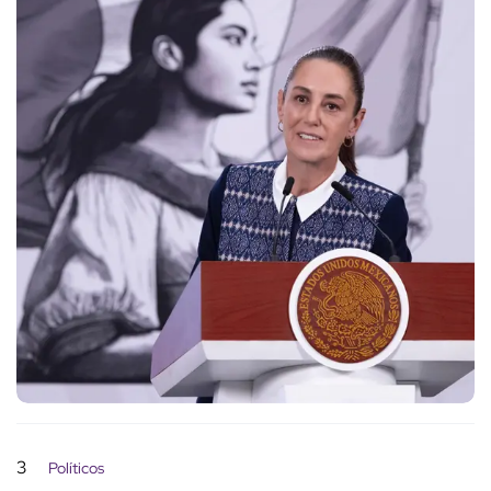
3
Políticos
"Es una campaña canalla": Noroña
defiende a su hijo por sueldo
millonario que gana en el Gobierno
Abigail Saucedo Castro
15 de abril de 2026