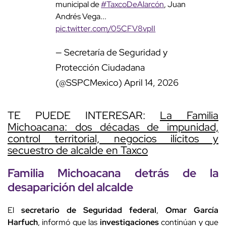
TE PUEDE INTERESAR:
La Familia
Michoacana: dos décadas de impunidad,
control territorial, negocios ilícitos y
secuestro de alcalde en Taxco
Familia
Michoacana detrás de la
desaparición
del alcalde
El
secretario de Seguridad federal
,
Omar García
Harfuch
, informó que las
investigaciones
continúan y que
se analizan diversas líneas relacionadas con la posible
participación del grupo delictivo La
Familia
Michoacana.
▼ Publicidad