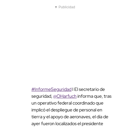
#InformeSeguridad
I El secretario de seguridad,
@OHarfuch
informa que, tras un operativo
federal coordinado que implicó el despliegue de
personal en tierra y el apoyo de aeronaves, el día
de ayer fueron localizados el presidente
municipal de
#TaxcoDeAlarcón
, Juan Andrés
Vega...
pic.twitter.com/05CFV8vpII
— Secretaría de Seguridad y Protección
Ciudadana (@SSPCMexico)
April 14, 2026