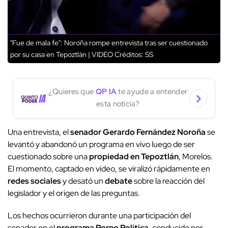
"Fue de mala fe": Noroña rompe entrevista tras ser cuestionado
por su casa en Tepoztlán | VIDEO
Créditos: SS
¿Quieres que
QP IA
te ayude a entender
esta noticia?
Una entrevista, el
senador Gerardo Fernández Noroña
se
levantó y abandonó un programa en vivo luego de ser
cuestionado sobre una
propiedad en Tepoztlán
, Morelos.
El momento, captado en video, se viralizó rápidamente en
redes sociales
y desató un
debate
sobre la reacción del
legislador y el origen de las preguntas.
Los hechos ocurrieron durante una participación del
senador en el
programa Porno Política
, conducido por