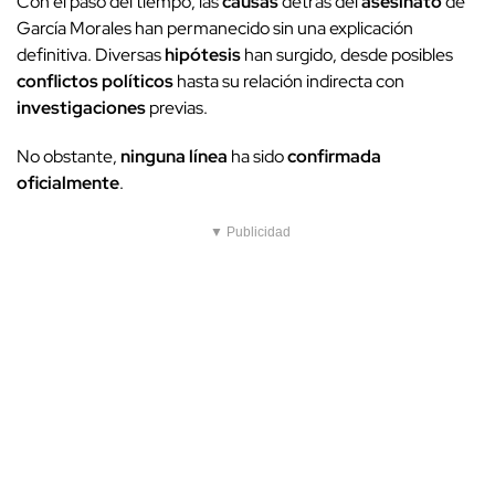
Con el paso del tiempo, las
causas
detrás del
asesinato
de
García Morales han permanecido sin una explicación
definitiva. Diversas
hipótesis
han surgido, desde posibles
conflictos políticos
hasta su relación indirecta con
investigaciones
previas.
No obstante,
ninguna línea
ha sido
confirmada
oficialmente
.
▼ Publicidad