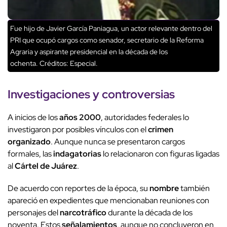
Fue hijo de Javier García Paniagua, un actor relevante dentro del
PRI que ocupó cargos como senador, secretario de la Reforma
Agraria y aspirante presidencial en la década de los
ochenta.
Créditos: Especial.
Investigaciones
y controversias
A inicios de los
años 2000
, autoridades federales lo
investigaron por posibles vínculos con el
crimen
organizado
. Aunque nunca se presentaron cargos
formales, las
indagatorias
lo relacionaron con figuras ligadas
al
Cártel de Juárez
.
De acuerdo con reportes de la época, su
nombre
también
apareció en expedientes que mencionaban reuniones con
personajes del
narcotráfico
durante la década de los
noventa. Estos
señalamientos
, aunque no concluyeron en