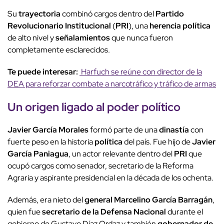
Su
trayectoria
combinó cargos dentro del
Partido
Revolucionario Institucional
(
PRI
), una
herencia política
de alto nivel y
señalamientos
que nunca fueron
completamente esclarecidos.
Te puede interesar:
Harfuch se reúne con director de la
DEA para reforzar combate a narcotráfico y tráfico de armas
Un
origen ligado
al
poder político
Javier García Morales
formó parte de una
dinastía
con
fuerte peso en la historia
política
del país. Fue hijo de
Javier
García Paniagua
, un actor relevante dentro del
PRI
que
ocupó cargos como senador, secretario de la Reforma
Agraria y aspirante presidencial en la década de los ochenta.
Además, era nieto del
general Marcelino García Barragán
,
quien fue
secretario de la Defensa Nacional
durante el
gobierno de Gustavo Díaz Ordaz y también
gobernador de