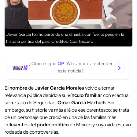
Javier García formó parte de una dinastía con fuerte peso en la
historia política del país.
Créditos: Cuartoscuro.
¿Quieres que
QP IA
te ayude a entender
esta noticia?
El
nombre
de
Javier García Morales
volvió a tomar
relevancia pública debido a su
vínculo familiar
con el actual
secretario de Seguridad,
Omar García Harfuch
. Sin
embargo, su historia va más allá de ese parentesco: se trata
de un personaje que creció en una de las familias más
influyentes del
poder político
en México y cuya vida estuvo
rodeada de controversias.