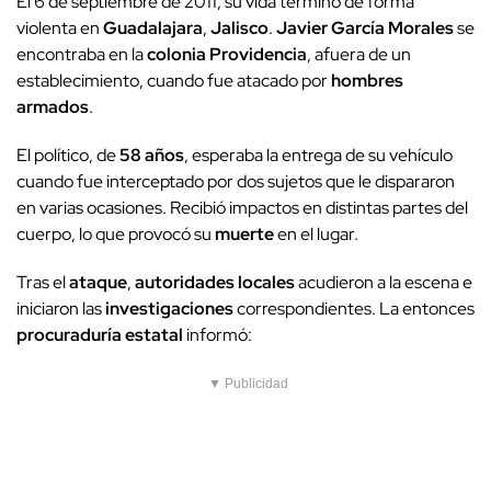
El 6 de septiembre de 2011, su vida terminó de forma
violenta en
Guadalajara
,
Jalisco
.
Javier García Morales
se
encontraba en la
colonia Providencia
, afuera de un
establecimiento, cuando fue atacado por
hombres
armados
.
El político, de
58 años
, esperaba la entrega de su vehículo
cuando fue interceptado por dos sujetos que le dispararon
en varias ocasiones. Recibió impactos en distintas partes del
cuerpo, lo que provocó su
muerte
en el lugar.
Tras el
ataque
,
autoridades locales
acudieron a la escena e
iniciaron las
investigaciones
correspondientes. La entonces
procuraduría estatal
informó:
▼ Publicidad