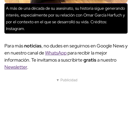
A más de una década de su asesinato, su historia sigue generando
interés, especialmente por su relación con Omar García Harfuch y
por el contexto en el que se desarrolló su vida.
Créditos:
Instagram.
Para más
noticias
, no dudes en seguirnos en Google News y
en nuestro canal de
WhatsApp
para recibir la mejor
información. Te invitamos a suscribirte
gratis
a nuestro
Newsletter
.
▼ Publicidad