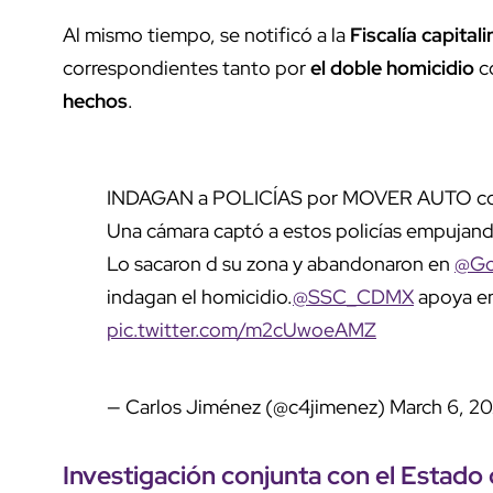
Al mismo tiempo, se notificó a la
Fiscalía capitali
correspondientes tanto por
el doble homicidio
c
hechos
.
INDAGAN a POLICÍAS por MOVER AUTO c
Una cámara captó a estos policías empujando 
Lo sacaron d su zona y abandonaron en
@G
indagan el homicidio.
@SSC_CDMX
apoya en
pic.twitter.com/m2cUwoeAMZ
— Carlos Jiménez (@c4jimenez)
March 6, 2
Investigación conjunta
con el
Estado 