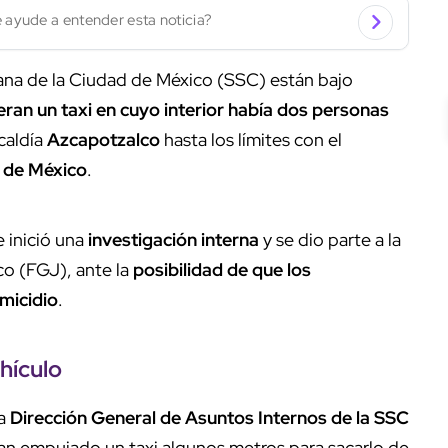
 ayude a entender esta noticia?
ana de la Ciudad de México (SSC) están bajo
ran un taxi en cuyo interior había dos personas
caldía
Azcapotzalco
hasta los límites con el
 de México
.
e inició una
investigación interna
y se dio parte a la
co (FGJ), ante la
posibilidad de que los
micidio
.
hículo
la
Dirección General de Asuntos Internos de la SSC
rían empujado un taxi algunos metros para sacarlo de