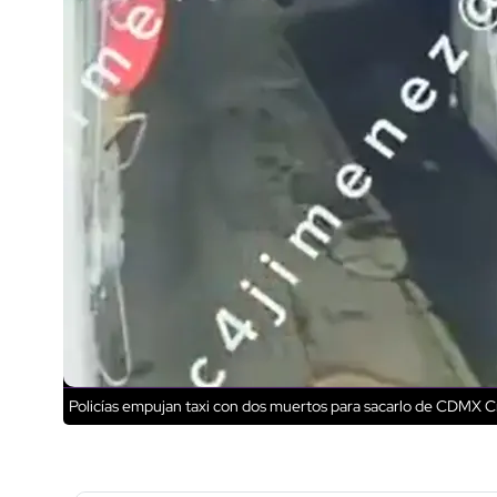
Policías empujan taxi con dos muertos para sacarlo de CDMX
Cr