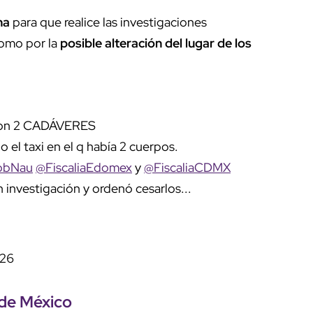
na
para que realice las investigaciones
omo por la
posible alteración del lugar de los
on 2 CADÁVERES
el taxi en el q había 2 cuerpos.
obNau
@FiscaliaEdomex
y
@FiscaliaCDMX
 investigación y ordenó cesarlos...
026
de México