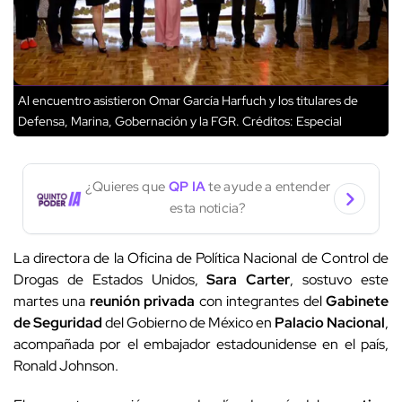
Al encuentro asistieron Omar García Harfuch y los titulares de
Defensa, Marina, Gobernación y la FGR.
Créditos: Especial
¿Quieres que
QP IA
te ayude a entender
esta noticia?
La directora de la Oficina de Política Nacional de Control de
Drogas de Estados Unidos,
Sara Carter
, sostuvo este
martes una
reunión privada
con integrantes del
Gabinete
de Seguridad
del Gobierno de México en
Palacio Nacional
,
acompañada por el embajador estadounidense en el país,
Ronald Johnson.