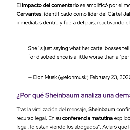
El
impacto del comentario
se amplificó por el 
Cervantes
, identificado como líder del Cártel
Ja
inmediatas dentro y fuera del país, reactivando e
She´s just saying what her cartel bosses tell
for disobedience is a little worse than a "p
— Elon Musk (@elonmusk)
February 23, 202
¿Por qué
Sheinbaum
analiza una de
Tras la viralización del mensaje,
Sheinbaum
confir
recurso legal. En su
conferencia matutina
explic
legal, lo están viendo los abogados". Aclaró que l