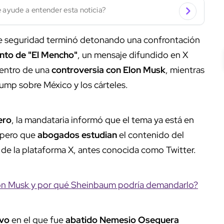
 ayude a entender esta noticia?
e seguridad terminó detonando una confrontación
nto de "El Mencho"
, un mensaje difundido en X
centro de una
controversia con Elon Musk
, mientras
ump sobre México y los cárteles.
ero
, la mandataria informó que el tema ya está en
, pero que
abogados estudian
el contenido del
 de la plataforma X, antes conocida como Twitter.
lon Musk y por qué Sheinbaum podría demandarlo?
ivo
en el que fue
abatido Nemesio Oseguera