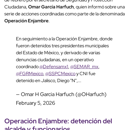
Ciudadana,
Omar García Harfuch
, quien informó sobre una
serie de acciones coordinadas como parte de la denominada
Operación Enjambre
.
En seguimiento a la Operación Enjambre, donde
fueron detenidos tres presidentes municipales
del Estado de México, y derivado de varias
denuncias ciudadanas, en un operativo
coordinado
@Defensamx1
,
@SEMAR_mx
,
@FGRMexico
,
@SSPCMexico
y CNI fue
detenido en Jalisco, Diego "N",...
— Omar H Garcia Harfuch (@OHarfuch)
February 5, 2026
Operación Enjambre
:
detención
del
alcalde y
funcionarios