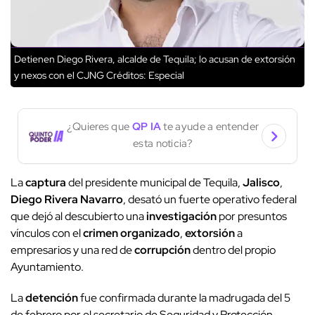
Detienen Diego Rivera, alcalde de Tequila; lo acusan de extorsión
y nexos con el CJNG
Créditos: Especial
¿Quieres que
QP IA
te ayude a entender
esta noticia?
La
captura
del presidente municipal de Tequila,
Jalisco
,
Diego Rivera Navarro
, desató un fuerte operativo federal
que dejó al descubierto una
investigación
por presuntos
vínculos con el
crimen organizado
,
extorsión
a
empresarios y una red de
corrupción
dentro del propio
Ayuntamiento.
La
detención
fue confirmada durante la madrugada del 5
de febrero por el secretario de Seguridad y Protección