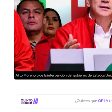
Alito Moreno pide la intervención del gobierno de Estados Uni
¿Quieres que
QP IA
te