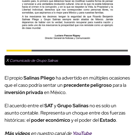
X
Comunicado de Grupo Salinas
El propio
Salinas Pliego
ha advertido en múltiples ocasiones
que el caso podría sentar un
precedente peligroso
para la
inversión privada
en México.
El acuerdo entre el
SAT
y
Grupo Salinas
no es solo un
asunto contable. Representa un choque entre dos fuerzas
históricas: el
poder económico
y el poder del
Estado
.
Más videos
e
n nuestro canal de
YouTube