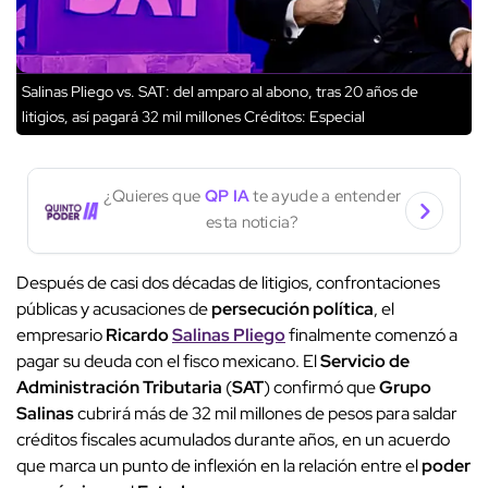
Salinas Pliego vs. SAT: del amparo al abono, tras 20 años de
litigios, así pagará 32 mil millones
Créditos: Especial
¿Quieres que
QP IA
te ayude a entender
esta noticia?
Después de casi dos décadas de litigios, confrontaciones
públicas y acusaciones de
persecución política
, el
empresario
Ricardo
Salinas Pliego
finalmente comenzó a
pagar su deuda con el fisco mexicano. El
Servicio de
Administración Tributaria
(
SAT
) confirmó que
Grupo
Salinas
cubrirá más de 32 mil millones de pesos para saldar
créditos fiscales acumulados durante años, en un acuerdo
que marca un punto de inflexión en la relación entre el
poder