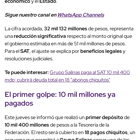
económico
y el
Estado
.
Sigue nuestro canal en
WhatsApp Channels
La cifra acordada,
32 mil 132 millones
de pesos, representa
una
reducción significativa
respecto al monto original que
el gobierno estimaba en más de 51 mil millones de pesos.
Para el
SAT
, el ajuste se explica por
beneficios legales
y
resoluciones judiciales.
Te puede interesar:
Grupo Salinas paga al SAT 10 mil 400
mdp; cubrirá deuda total en 18 "abonos chiquitos"
El primer golpe: 10 mil millones ya
pagados
Este jueves se informó que realizó un
primer depósito
de
10 mil 400 millones
de pesos a la Tesorería de la
Federación. El resto será cubierto en
18 pagos
chiquitos
, un
esquema que permitirá a
Grupo Salinas
cerrar uno de los