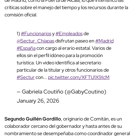
de Madrid, como la Puerta de Alcalá, lo que intensificó las
críticas sobre el manejo del tiempo y los recursos durante la
comisión oficial.
1)
#Funcionarios
y
#Empleados
de
@Sectur_Chiapas
disfrutan paseo en
#Madrid
#España
con cargo al erario estatal. Varios de
ellos sin el perfil idóneo para la promoción
turística. Un video identifica al secretario
particular de la titular y otros funcionarios de
#Sectur
con...
pic.twitter.com/XFTU1X9IcM
— Gabriela Coutiño (@GabyCoutino)
January 26, 2026
Segundo Guillén Gordillo
, originario de Comitán, es un
colaborador cercano del gobernador y hasta antes de su
nombramiento se desempeñaba como coordinador general