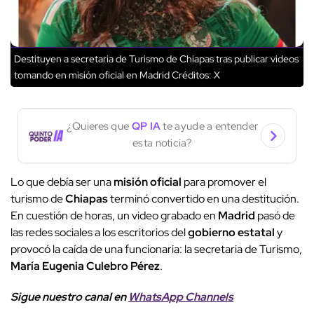
Destituyen a secretaria de Turismo de Chiapas tras publicar videos
tomando en misión oficial en Madrid
Créditos: X
¿Quieres que
QP IA
te ayude a entender
esta noticia?
Lo que debía ser una
misión oficial
para promover el
turismo de
Chiapas
terminó convertido en una destitución.
En cuestión de horas, un video grabado en
Madrid
pasó de
las redes sociales a los escritorios del
gobierno estatal
y
provocó la caída de una funcionaria: la secretaria de Turismo,
María Eugenia Culebro Pérez
.
Sigue nuestro canal en
WhatsApp Channels