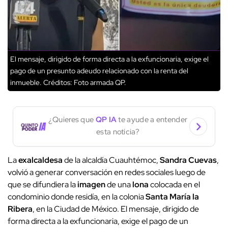
El mensaje, dirigido de forma directa a la exfuncionaria, exige el
pago de un presunto adeudo relacionado con la renta del
inmueble.
Créditos: Foto armada QP.
¿Quieres que
QP IA
te ayude a entender
esta noticia?
La
exalcaldesa
de la alcaldía Cuauhtémoc,
Sandra Cuevas
,
volvió a generar conversación en redes sociales luego de
que se difundiera la
imagen
de una
lona
colocada en el
condominio donde residía, en la colonia
Santa María la
Ribera
, en la Ciudad de México. El mensaje, dirigido de
forma directa a la exfuncionaria, exige el pago de un