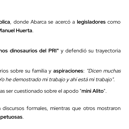
lica
, donde Abarca se acercó a
legisladores
como
Manuel Huerta
.
mos dinosaurios del PRI"
y defendió su trayectoria
ios sobre su familia y
aspiraciones
:
"Dicen muchas
 Yo he demostrado mi trabajo y ahí está mi trabajo"
.
as ser cuestionado sobre el apodo "
mini Alito
".
a discursos formales, mientras que otros mostraron
spetuosas
.