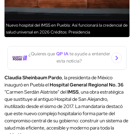
Nuevo hospital del IMSS en Puebla: Así funcionará la credencial de
salud universal en 2026
Créditos: Presidencia
¿Quieres que
QP IA
te ayude a entender
esta noticia?
Claudia Sheinbaum Pardo
, la presidenta de México
inauguró en Puebla el
Hospital General Regional No. 36
"Carmen Serdán Alatriste" del
IMSS
, una obra estratégica
que sustituye al antiguo Hospital de San Alejandro,
inutilizado desde el sismo de 2017. La mandataria destacó
que este nuevo complejo hospitalario forma parte del
compromiso central de su gobierno: construir un sistema de
salud más eficiente, accesible y moderno para toda la