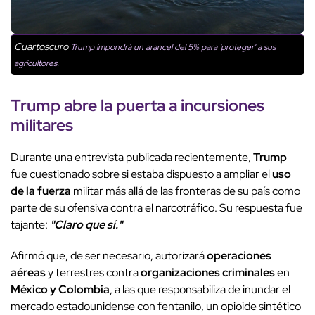
Cuartoscuro
Trump impondrá un arancel del 5% para 'proteger' a sus
agricultores.
Trump
abre la puerta a incursiones
militares
Durante una entrevista publicada recientemente,
Trump
fue cuestionado sobre si estaba dispuesto a ampliar el
uso
de la fuerza
militar más allá de las fronteras de su país como
parte de su ofensiva contra el narcotráfico. Su respuesta fue
tajante:
"Claro que sí."
Afirmó que, de ser necesario, autorizará
operaciones
aéreas
y terrestres contra
organizaciones criminales
en
México y Colombia
, a las que responsabiliza de inundar el
mercado estadounidense con fentanilo, un opioide sintético