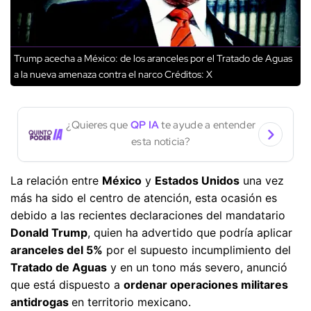
Trump acecha a México: de los aranceles por el Tratado de Aguas
a la nueva amenaza contra el narco
Créditos: X
¿Quieres que
QP IA
te ayude a entender
esta noticia?
La relación entre
México
y
Estados Unidos
una vez
más ha sido el centro de atención, esta ocasión es
debido a las recientes declaraciones del mandatario
Donald Trump
, quien ha advertido que podría aplicar
aranceles del 5%
por el supuesto incumplimiento del
Tratado de Aguas
y en un tono más severo, anunció
que está dispuesto a
ordenar operaciones militares
antidrogas
en territorio mexicano.