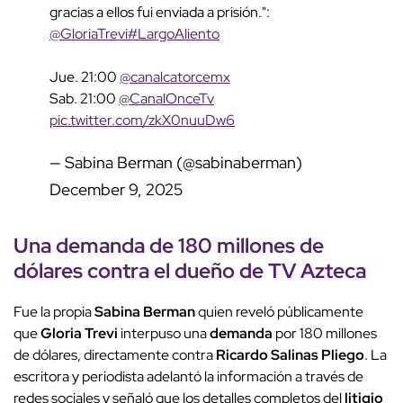
gracias a ellos fui enviada a prisión.":
@GloriaTrevi
#LargoAliento
Jue. 21:00
@canalcatorcemx
Sab. 21:00
@CanalOnceTv
pic.twitter.com/zkX0nuuDw6
— Sabina Berman (@sabinaberman)
December 9, 2025
Una
demanda
de 180 millones de
dólares contra el dueño de
TV Azteca
Fue la propia
Sabina Berman
quien reveló públicamente
que
Gloria Trevi
interpuso una
demanda
por 180 millones
de dólares, directamente contra
Ricardo Salinas Pliego
. La
escritora y periodista adelantó la información a través de
redes sociales y señaló que los detalles completos del
litigio