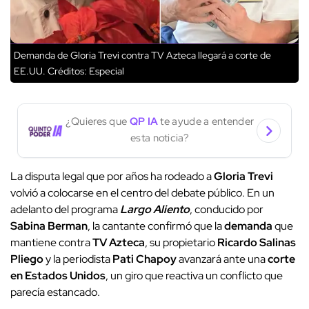
Demanda de Gloria Trevi contra TV Azteca llegará a corte de
EE.UU.
Créditos: Especial
¿Quieres que
QP IA
te ayude a entender
esta noticia?
La disputa legal que por años ha rodeado a
Gloria Trevi
volvió a colocarse en el centro del debate público. En un
adelanto del programa
Largo Aliento
, conducido por
Sabina Berman
, la cantante confirmó que la
demanda
que
mantiene contra
TV Azteca
, su propietario
Ricardo Salinas
Pliego
y la periodista
Pati Chapoy
avanzará ante una
corte
en Estados Unidos
, un giro que reactiva un conflicto que
parecía estancado.