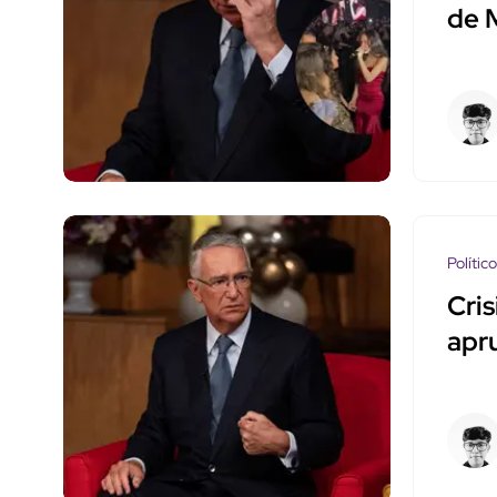
de 
Polític
Cris
apr