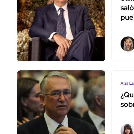
saló
pue
Alza La
¿Qu
sobr