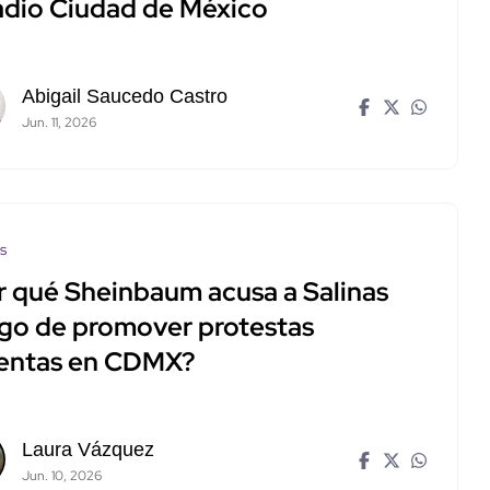
adio Ciudad de México
Abigail Saucedo Castro
Jun. 11, 2026
os
r qué Sheinbaum acusa a Salinas
ego de promover protestas
lentas en CDMX?
Laura Vázquez
Jun. 10, 2026