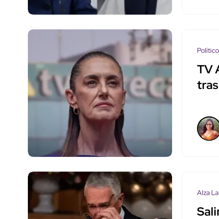
Polític
TV 
tra
Alza La
Sali