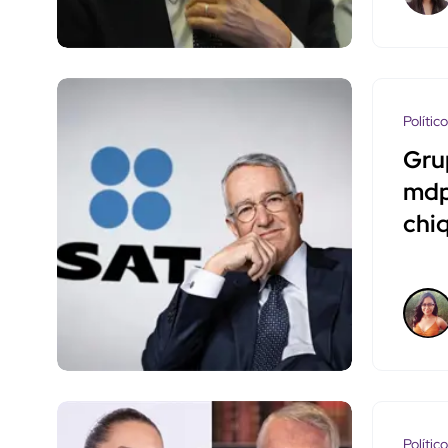
Polític
Gru
mdp
chi
Polític