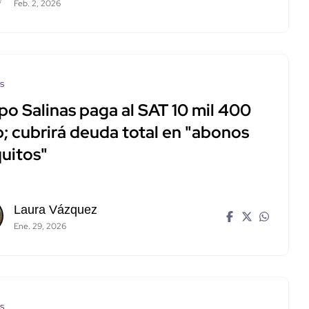
Feb. 2, 2026
os
po Salinas paga al SAT 10 mil 400
; cubrirá deuda total en "abonos
quitos"
Laura Vázquez
Ene. 29, 2026
os