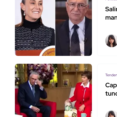
Sali
man
Tenden
Capt
tun