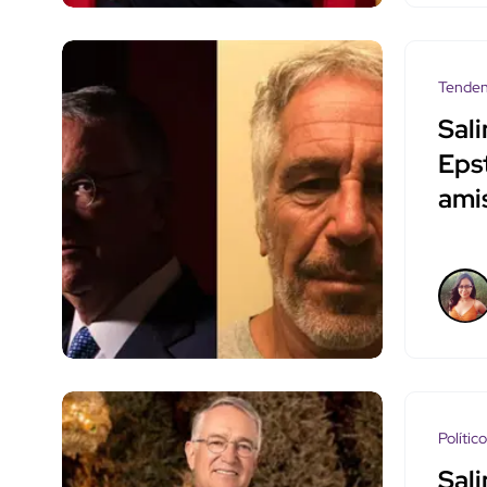
Tenden
Sali
Epst
ami
Polític
Sali