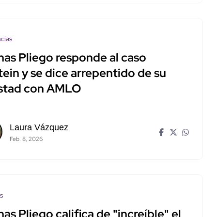
cias
nas Pliego responde al caso
ein y se dice arrepentido de su
stad con AMLO
Laura Vázquez
Feb. 8, 2026
os
nas Pliego califica de "increíble" el