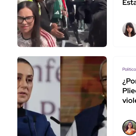
Est
Polític
¿Po
Pli
vio