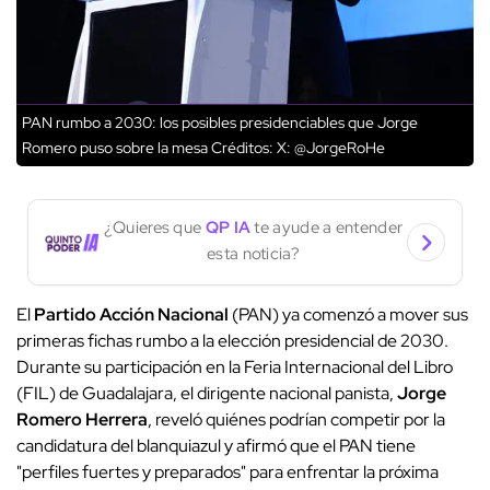
PAN rumbo a 2030: los posibles presidenciables que Jorge
Romero puso sobre la mesa
Créditos: X: @JorgeRoHe
¿Quieres que
QP IA
te ayude a entender
esta noticia?
El
Partido Acción Nacional
(PAN) ya comenzó a mover sus
primeras fichas rumbo a la elección presidencial de 2030.
Durante su participación en la Feria Internacional del Libro
(FIL) de Guadalajara, el dirigente nacional panista,
Jorge
Romero Herrera
, reveló quiénes podrían competir por la
candidatura del blanquiazul y afirmó que el PAN tiene
"perfiles fuertes y preparados" para enfrentar la próxima