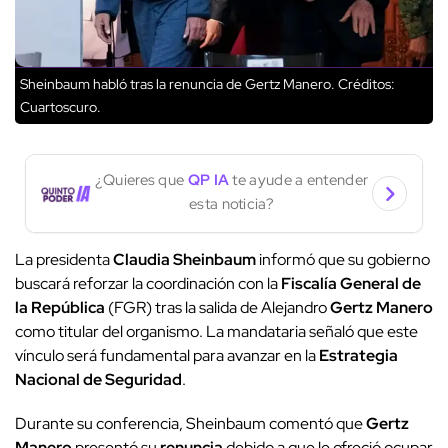
Sheinbaum habló tras la renuncia de Gertz Manero.
Créditos:
Cuartoscuro.
¿Quieres que
QP IA
te ayude a entender
esta noticia?
La presidenta
Claudia Sheinbaum
informó que su gobierno
buscará reforzar la coordinación con la
Fiscalía General de
la República
(FGR) tras la salida de Alejandro
Gertz Manero
como titular del organismo. La mandataria señaló que este
vínculo será fundamental para avanzar en la
Estrategia
Nacional de Seguridad
.
Durante su conferencia, Sheinbaum comentó que
Gertz
Manero
presentó su
renuncia
debido a que le ofreció ocupar