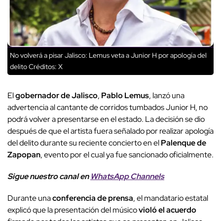
No volverá a pisar Jalisco: Lemus veta a Junior H por apología del
delito
Créditos: X
El
gobernador de Jalisco
,
Pablo Lemus
, lanzó una
advertencia al cantante de corridos tumbados Junior H, no
podrá volver a presentarse en el estado. La decisión se dio
después de que el artista fuera señalado por realizar apología
del delito durante su reciente concierto en el
Palenque de
Zapopan
, evento por el cual ya fue sancionado oficialmente.
Sigue nuestro canal en
WhatsApp Channels
Durante una
conferencia de prensa
, el mandatario estatal
explicó que la presentación del músico
violó el acuerdo