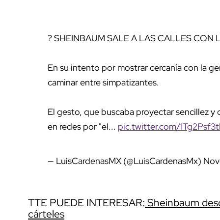
? SHEINBAUM SALE A LAS CALLES CON 
En su intento por mostrar cercanía con la ge
caminar entre simpatizantes.
El gesto, que buscaba proyectar sencillez 
en redes por "el...
pic.twitter.com/1Tg2Psf3t
— LuisCardenasMX (@LuisCardenasMx)
Nov
TTE PUEDE INTERESAR:
Sheinbaum desca
cárteles