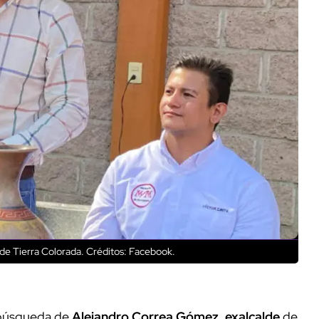
d de Tierra Colorada.
Créditos: Facebook.
a búsqueda de
Alejandro Correa Gómez
,
exalcalde
de