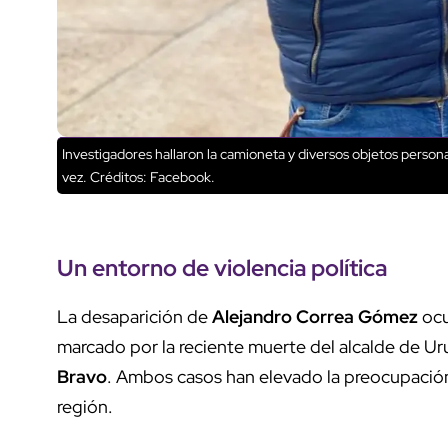
Investigadores hallaron la camioneta y diversos objetos personal
vez.
Créditos: Facebook.
Un entorno de
violencia política
La desaparición de
Alejandro Correa Gómez
ocu
marcado por la reciente muerte del alcalde de U
Bravo
. Ambos casos han elevado la preocupación 
región.