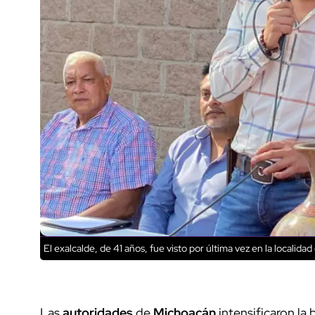
El exalcalde, de 41 años, fue visto por última vez en la localida
Las
autoridades
de
Michoacán
intensificaron l