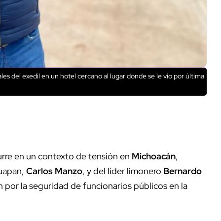
es del exedil en un hotel cercano al lugar donde se le vio por última
rre en un contexto de tensión en
Michoacán
,
ruapan,
Carlos Manzo
, y del líder limonero
Bernardo
por la seguridad de funcionarios públicos en la