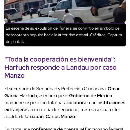
La escena de su expulsión del funeral se convirtió en símbolo del
descontento popular hacia la autoridad estatal.
Créditos: Captura
de pantalla.
"
Toda la cooperación
es bienvenida":
Harfuch responde a
Landau
por
caso
Manzo
El secretario de Seguridad y Protección Ciudadana,
Omar
García Harfuch
, aseguró que el
Gobierno de México
mantiene disposición total para
colaborar
con
instituciones
extranjeras
en materia de seguridad, tras el asesinato del
alcalde de
Uruapan
,
Carlos Manzo
.
Durante una
conferencia de prensa
, el funcionario federal