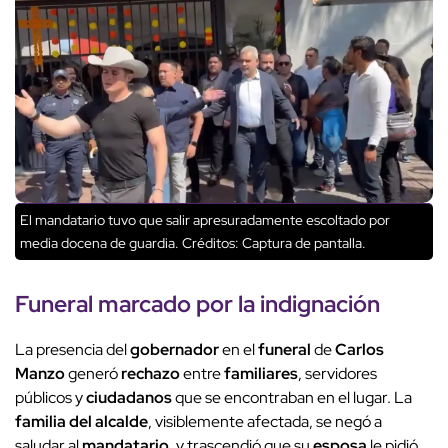
El mandatario tuvo que salir apresuradamente escoltado por
media docena de guardia.
Créditos: Captura de pantalla.
Funeral
marcado por la
indignación
La presencia del
gobernador
en el
funeral
de
Carlos
Manzo
generó
rechazo
entre
familiares
, servidores
públicos y
ciudadanos
que se encontraban en el lugar. La
familia del alcalde
, visiblemente afectada, se negó a
saludar al
mandatario
, y trascendió que su
esposa
le pidió