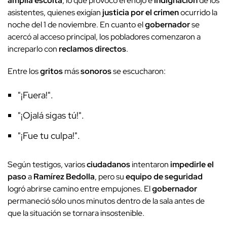
amplia escolta
, lo que provocó el enojo e
indignación
de los
asistentes, quienes exigían
justicia por el crimen
ocurrido la
noche del 1 de noviembre. En cuanto el
gobernador
se
acercó al acceso principal, los pobladores comenzaron a
increparlo con
reclamos directos
.
Entre los
gritos
más
sonoros
se escucharon:
"¡Fuera!".
"¡Ojalá sigas tú!".
"¡Fue tu culpa!".
Según testigos, varios
ciudadanos
intentaron
impedirle el
paso
a
Ramírez Bedolla
, pero su
equipo de seguridad
logró abrirse camino entre empujones. El
gobernador
permaneció sólo unos minutos dentro de la sala antes de
que la situación se tornara insostenible.