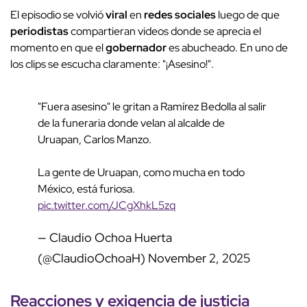
El episodio se volvió
viral
en
redes sociales
luego de que
periodistas
compartieran videos donde se aprecia el
momento en que el
gobernador
es abucheado. En uno de
los clips se escucha claramente: "¡Asesino!".
"Fuera asesino" le gritan a Ramírez Bedolla al salir
de la funeraria donde velan al alcalde de
Uruapan, Carlos Manzo.
La gente de Uruapan, como mucha en todo
México, está furiosa.
pic.twitter.com/JCgXhkL5zq
— Claudio Ochoa Huerta
(@ClaudioOchoaH)
November 2, 2025
Reacciones y exigencia de justicia