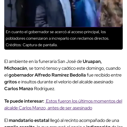
En cuanto el gobernador se acercó al acceso principal, los
pobladores comenzaron a increparlo con reclamos directos.
Créditos: Captura de pantalla.
El ambiente en la funeraria San José de
Uruapan,
Michoacán
, se tornó tenso y caótico este domingo, cuando
el
gobernador Alfredo Ramírez Bedolla
fue recibido entre
gritos
e insultos durante el velorio del alcalde asesinado
Carlos Manzo
Rodríguez.
Te puede interesar:
Estos fueron los últimos momentos del
alcalde Carlos Manzo, antes de ser asesinado
El
mandatario estatal
llegó al recinto acompañado de una