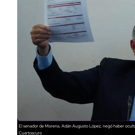
El senador de Morena, Adán Augusto López, negó haber oculta
Cuartoscuro