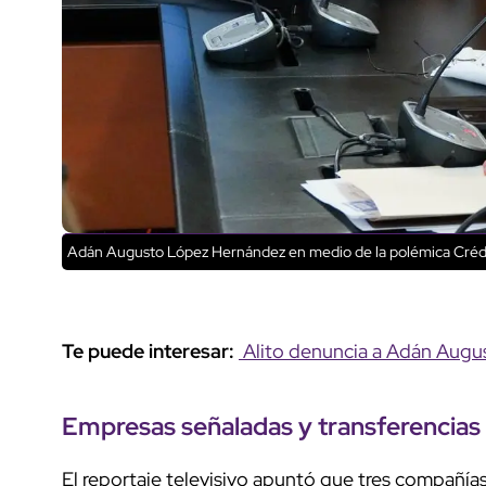
Adán Augusto López Hernández en medio de la polémica
Créd
Te puede interesar:
Alito denuncia a Adán Augus
Empresas señaladas y
transferencias 
El reportaje televisivo apuntó que tres compañías