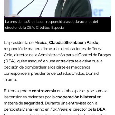
La presidenta Sheinbaum respondió a las declaraciones del
director de la DEA.
Créditos: Especial.
La presidenta de México,
Claudia Sheinbaum Pardo
,
respondió de manera firme a las declaraciones de Terry
Cole, director de la Administración para el Control de Drogas
(
DEA
), quien aseguró en una entrevista televisiva que la
decisión de bombardear a los cárteles mexicanos
corresponde al presidente de Estados Unidos, Donald
Trump.
El tema generó
controversia
en ambos países y se suma a
las tensiones recientes por la
cooperación bilateral
en
materia de
seguridad
. Durante una entrevista con la
periodista Dana Perino en
Fox News,
el director de la
DEA