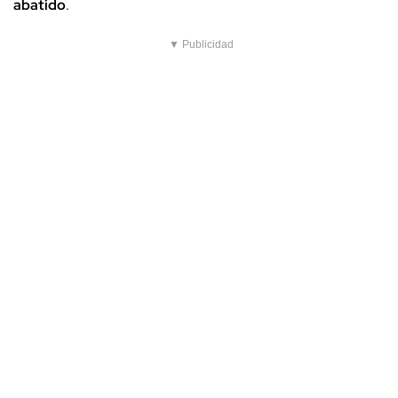
abatido
.
▼ Publicidad