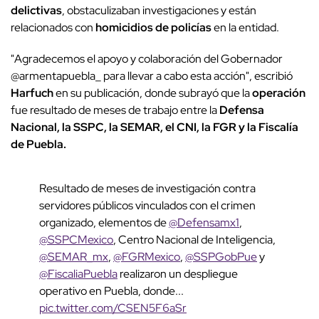
delictivas
, obstaculizaban investigaciones y están
relacionados con
homicidios de policías
en la entidad.
"
Agradecemos el apoyo y colaboración del Gobernador
@armentapuebla_ para llevar a cabo esta acción
", escribió
Harfuch
en su publicación, donde subrayó que la
operación
fue resultado de meses de trabajo entre la
Defensa
Nacional, la SSPC, la SEMAR, el CNI, la FGR y la Fiscalía
de Puebla.
Resultado de meses de investigación contra
servidores públicos vinculados con el crimen
organizado, elementos de
@Defensamx1
,
@SSPCMexico
, Centro Nacional de Inteligencia,
@SEMAR_mx
,
@FGRMexico
,
@SSPGobPue
y
@FiscaliaPuebla
realizaron un despliegue
operativo en Puebla, donde...
pic.twitter.com/CSEN5F6aSr