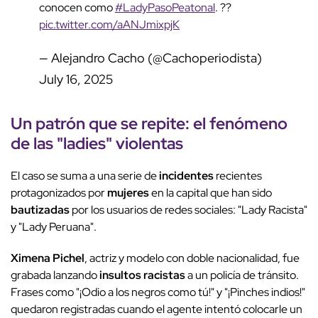
conocen como
#LadyPasoPeatonal
. ??
pic.twitter.com/aANJmixpjK
— Alejandro Cacho (@Cachoperiodista)
July 16, 2025
Un patrón que se repite: el fenómeno
de las "ladies" violentas
El caso se suma a una serie de
incidentes
recientes
protagonizados por
mujeres
en la capital que han sido
bautizadas
por los usuarios de redes sociales: "Lady Racista"
y "Lady Peruana".
Ximena Pichel
, actriz y modelo con doble nacionalidad, fue
grabada lanzando
insultos
racistas
a un policía de tránsito.
Frases como "¡Odio a los negros como tú!" y "¡Pinches indios!"
quedaron registradas cuando el agente intentó colocarle un