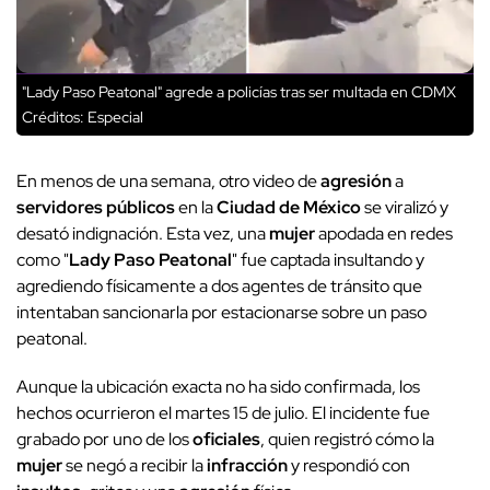
"Lady Paso Peatonal" agrede a policías tras ser multada en CDMX
Créditos: Especial
En menos de una semana, otro video de
agresión
a
servidores públicos
en la
Ciudad de México
se viralizó y
desató indignación. Esta vez, una
mujer
apodada en redes
como "
Lady Paso Peatonal
" fue captada insultando y
agrediendo físicamente a dos agentes de tránsito que
intentaban sancionarla por estacionarse sobre un paso
peatonal.
Aunque la ubicación exacta no ha sido confirmada, los
hechos ocurrieron el martes 15 de julio. El incidente fue
grabado por uno de los
oficiales
, quien registró cómo la
mujer
se negó a recibir la
infracción
y respondió con