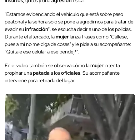
insultos
, gritos y una
agresión
física.
"Estamos evidenciando el vehículo que está sobre paso
peatonal y la señora sólo se pone a agredirnos para tratar de
evadir su
infracción
", se escucha decir a uno de los policías.
Durante el altercado, la
mujer
lanza frases como "Cállese,
pues a mí no me diga de cosas" y le pide a su acompañante:
"Quítale ese celular a ese pendej*".
En el video también se observa cómo la
mujer
intenta
propinar una
patada
a los
oficiales
. Su acompañante
interviene para retirarla del lugar.