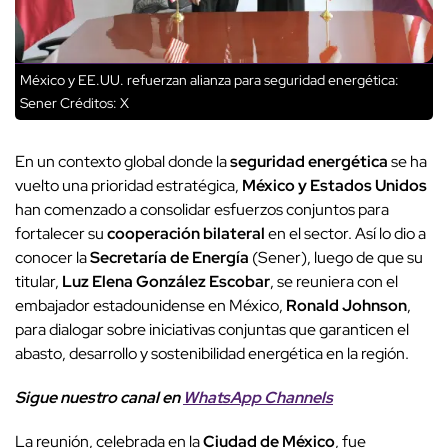
México y EE.UU. refuerzan alianza para seguridad energética:
Sener
Créditos: X
En un contexto global donde la
seguridad energética
se ha
vuelto una prioridad estratégica,
México y Estados Unidos
han comenzado a consolidar esfuerzos conjuntos para
fortalecer su
cooperación bilateral
en el sector. Así lo dio a
conocer la
Secretaría de Energía
(Sener), luego de que su
titular,
Luz Elena González Escobar
, se reuniera con el
embajador estadounidense en México,
Ronald Johnson
,
para dialogar sobre iniciativas conjuntas que garanticen el
abasto, desarrollo y sostenibilidad energética en la región.
Sigue nuestro canal en
WhatsApp Channels
La reunión, celebrada en la
Ciudad de México
, fue