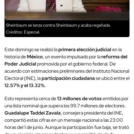
Sheinbaum se lanza contra Sheinbaum y acaba regañada.
Créditos: Especial.
Este domingo se realizó la
primera elección judicial
en la
historia de
México
, un evento impulsado por la
reforma del
Poder Judicial
promovida por el gobierno federal. De
acuerdo con estimaciones preliminares del Instituto Nacional
Electoral (INE), la
participación ciudadana
se ubicó entre el
12.57% y el 13.32%.
Esto representa cerca de
13 millones de votos
emitidos por
una lista nominal que supera los 99.7 millones de electores.
Guadalupe Taddei Zavala
, consejera presidenta del INE,
compartió estas cifras en un mensaje nacional a las 23:00
horas del 1 de junio. Aunque la participación fue baja, se trató